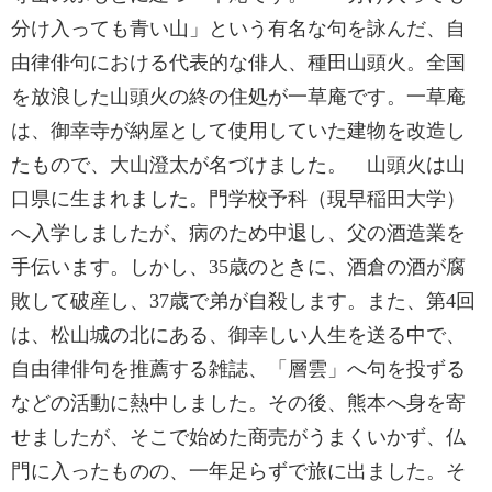
分け入っても青い山」という有名な句を詠んだ、自
由律俳句における代表的な俳人、種田山頭火。全国
を放浪した山頭火の終の住処が一草庵です。一草庵
は、御幸寺が納屋として使用していた建物を改造し
たもので、大山澄太が名づけました。 山頭火は山
口県に生まれました。門学校予科（現早稲田大学）
へ入学しましたが、病のため中退し、父の酒造業を
手伝います。しかし、35歳のときに、酒倉の酒が腐
敗して破産し、37歳で弟が自殺します。また、第4回
は、松山城の北にある、御幸しい人生を送る中で、
自由律俳句を推薦する雑誌、「層雲」へ句を投ずる
などの活動に熱中しました。その後、熊本へ身を寄
せましたが、そこで始めた商売がうまくいかず、仏
門に入ったものの、一年足らずで旅に出ました。そ