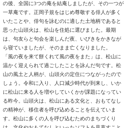
の後、全国に3つの庵を結庵しましたが、その一つが
一草庵です。正岡子規をはじめ尊敬する俳人が多く
いたことや、俳句を詠むのに適した土地柄であると
思った山頭火は、松山を住処に選びました。最期
は、句友らと句会を楽しんだ夜、いびきをかきなが
ら寝ていましたが、そのまま亡くなりました。
「風の夜を来て餅くれて風の夜をまた」は、松山に
温かく迎えられて過ごしたことを詠んだ句です。松
山の風土と人柄が、山頭火の定住につながったので
しょう。令和に入り、人口減少時代が到来し、いか
に松山に来る人を増やしていくかが課題になってい
る昨今。山頭火は、松山にある文化と、おもてなし
の精神が、移住者を呼び込めることを伝えていま
す。松山に多くの人を呼び込むためのまちづくり
は、文化やおもてなしといったソフトを見直すこと