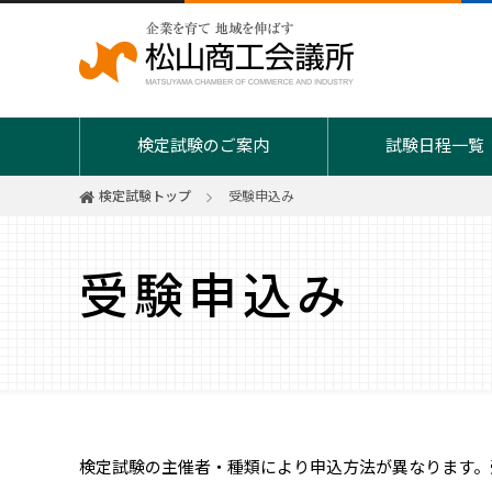
検定試験のご案内
試験日程一覧
検定試験トップ
受験申込み
受験申込み
簿記
珠算（そ
ビジネスマネジャー検定
環境社会（
検定試験の主催者・種類により申込方法が異なります。