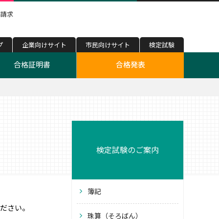
料請求
プ
企業向けサイト
市民向けサイト
検定試験
合格証明書
合格発表
ネス実務法務
福祉住環境コーディネーター
検定試験のご案内
簿記
ください。
珠算（そろばん）